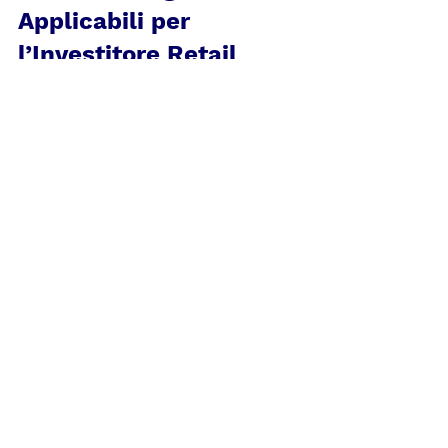
Applicabili per 
l’Investitore Retail
1. Ridurre la concentrazione:Non 
avere un portafoglio troppo 
esposto su 5–6 titoli.
✅ Usa ETF equal-weight come 
$RSP (S&P 500 a pesi paritari).
2. Bilanciare l’esposizione 
all’AI:Preferire ETF tematici più 
ampi come:
$BOTZ (robotica e 
automazione)
$ROBO (AI + automazione 
industriale)
$QRAFT (AI-selected US 
Equity)